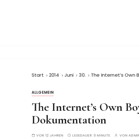
Z
u
m
I
n
h
a
l
t
s
Start
2014
Juni
30.
The Internet’s Own 
p
r
ALLGEMEIN
i
The Internet’s Own Bo
n
g
Dokumentation
e
n
VOR 12 JAHREN
LESEDAUER:
0 MINUTE
VON
ADMI