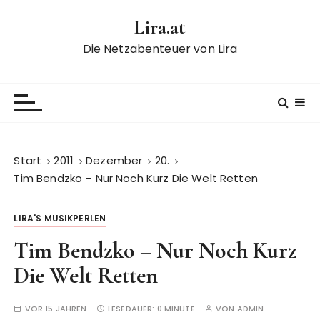
Z
Lira.at
u
m
Die Netzabenteuer von Lira
I
n
h
a
l
t
Start
2011
Dezember
20.
s
Tim Bendzko – Nur Noch Kurz Die Welt Retten
p
r
LIRA'S MUSIKPERLEN
i
n
Tim Bendzko – Nur Noch Kurz
g
Die Welt Retten
e
n
VOR 15 JAHREN
LESEDAUER:
0 MINUTE
VON
ADMIN