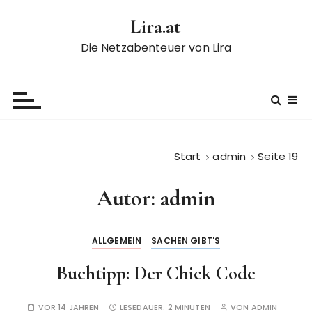
Z
Lira.at
u
m
Die Netzabenteuer von Lira
I
n
h
a
l
t
Start
admin
Seite 19
s
p
Autor:
admin
r
i
n
ALLGEMEIN
SACHEN GIBT'S
g
e
Buchtipp: Der Chick Code
n
VOR 14 JAHREN
LESEDAUER:
2 MINUTEN
VON
ADMIN