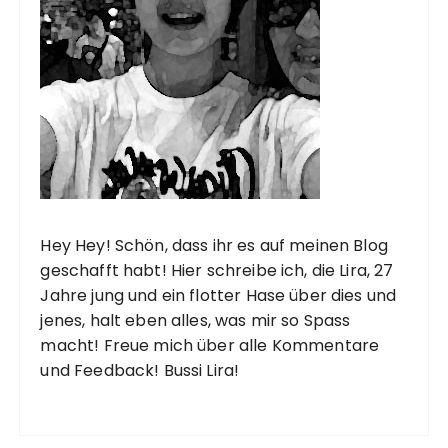
r
i
e
r
u
n
g
d
Hey Hey! Schön, dass ihr es auf meinen Blog
e
geschafft habt! Hier schreibe ich, die Lira, 27
r
Jahre jung und ein flotter Hase über dies und
jenes, halt eben alles, was mir so Spass
B
macht! Freue mich über alle Kommentare
e
und Feedback! Bussi Lira!
i
t