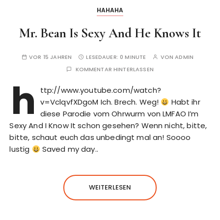
HAHAHA
Mr. Bean Is Sexy And He Knows It
VOR 15 JAHREN
LESEDAUER:
0 MINUTE
VON
ADMIN
KOMMENTAR HINTERLASSEN
h
ttp://www.youtube.com/watch?
v=VclqvfXDgoM Ich. Brech. Weg!
Habt ihr
diese Parodie vom Ohrwurm von LMFAO I’m
Sexy And I Know It schon gesehen? Wenn nicht, bitte,
bitte, schaut euch das unbedingt mal an! Soooo
lustig
Saved my day..
WEITERLESEN