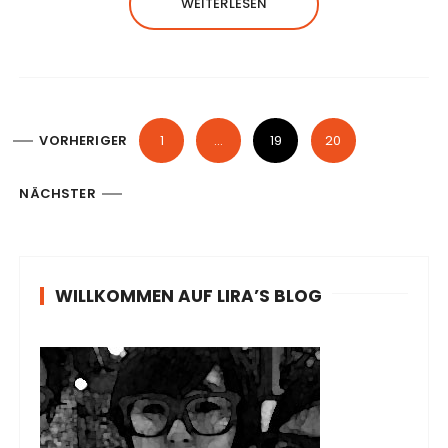
WEITERLESEN
S
VORHERIGER
1
…
19
20
e
i
NÄCHSTER
t
e
n
WILLKOMMEN AUF LIRA’S BLOG
n
u
m
m
e