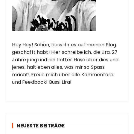
i
e
r
u
n
Hey Hey! Schön, dass ihr es auf meinen Blog
g
geschafft habt! Hier schreibe ich, die Lira, 27
d
Jahre jung und ein flotter Hase über dies und
e
jenes, halt eben alles, was mir so Spass
macht! Freue mich über alle Kommentare
r
und Feedback! Bussi Lira!
B
e
i
t
r
NEUESTE BEITRÄGE
ä