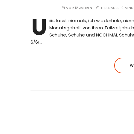
VOR 12 JAHREN
LESEDAUER:
0 MINU
U
iiii.. lasst niemals, ich wiederhole, n
Monatsgehalt von ihren Teilzeitjo
Schuhe, Schuhe und NOCHMAL Schu
6/6!…
W